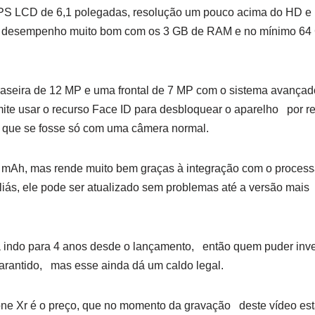
IPS LCD de 6,1 polegadas, resolução um pouco acima do HD 
m desempenho muito bom com os 3 GB de RAM e no mínimo 6
raseira de 12 MP e uma frontal de 7 MP com o sistema avança
te usar o recurso Face ID para desbloquear o aparelho por re
 que se fosse só com uma câmera normal.
2 mAh, mas rende muito bem graças à integração com o proces
liás, ele pode ser atualizado sem problemas até a versão mais 
tá indo para 4 anos desde o lançamento, então quem puder inv
garantido, mas esse ainda dá um caldo legal.
hone Xr é o preço, que no momento da gravação deste vídeo est