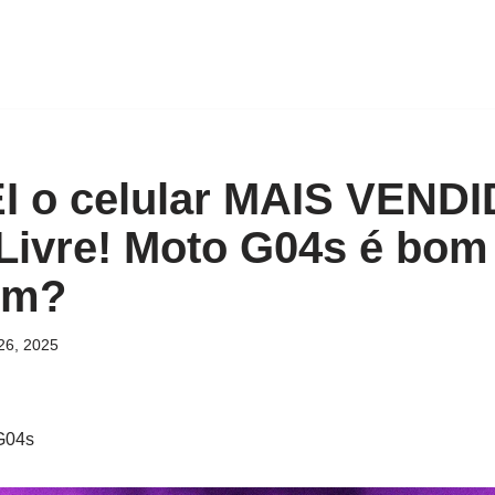
 o celular MAIS VENDI
ivre! Moto G04s é bom
im?
26, 2025
G04s