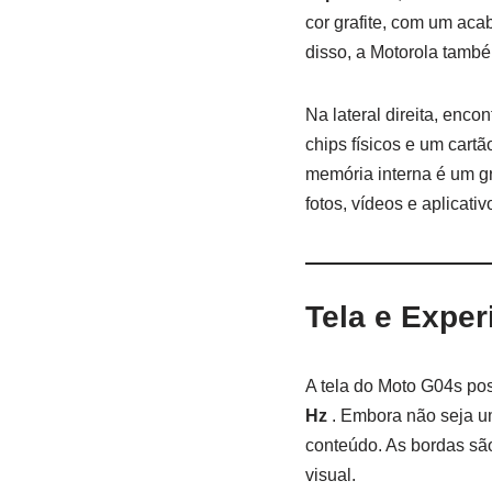
cor grafite, com um ac
disso, a Motorola també
Na lateral direita, enco
chips físicos e um cart
memória interna é um g
fotos, vídeos e aplicativ
Tela e Exper
A tela do Moto G04s po
Hz
. Embora não seja um
conteúdo. As bordas são
visual.