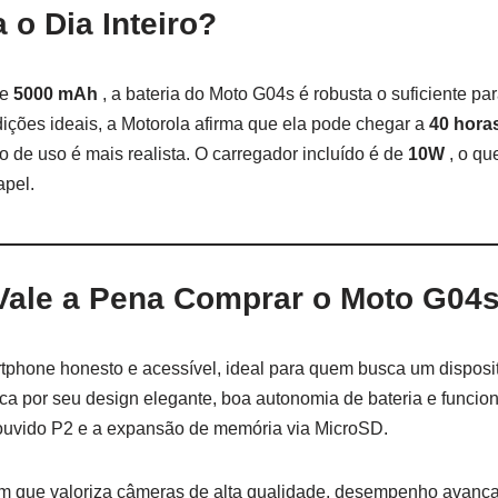
 o Dia Inteiro?
de
5000 mAh
, a bateria do Moto G04s é robusta o suficiente par
ções ideais, a Motorola afirma que ela pode chegar a
40 hora
o de uso é mais realista. O carregador incluído é de
10W
, o q
apel.
Vale a Pena Comprar o Moto G04
phone honesto e acessível, ideal para quem busca um dispositi
aca por seu design elegante, boa autonomia de bateria e funcio
 ouvido P2 e a expansão de memória via MicroSD.
m que valoriza câmeras de alta qualidade, desempenho avança