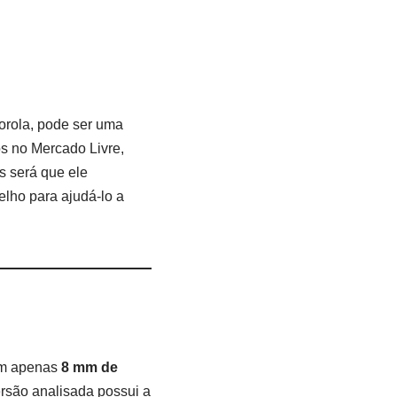
orola, pode ser uma
s no Mercado Livre,
s será que ele
elho para ajudá-lo a
om apenas
8 mm de
versão analisada possui a