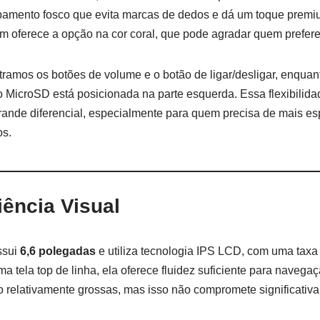
abamento fosco que evita marcas de dedos e dá um toque premiu
m oferece a opção na cor coral, que pode agradar quem prefere
ntramos os botões de volume e o botão de ligar/desligar, enquan
ão MicroSD está posicionada na parte esquerda. Essa flexibilida
rande diferencial, especialmente para quem precisa de mais e
os.
iência Visual
ssui
6,6 polegadas
e utiliza tecnologia IPS LCD, com uma taxa
a tela top de linha, ela oferece fluidez suficiente para naveg
 relativamente grossas, mas isso não compromete significativ