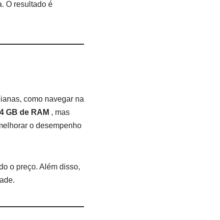
a. O resultado é
idianas, como navegar na
4 GB de RAM
, mas
melhorar o desempenho
do o preço. Além disso,
dade.