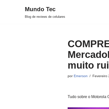
Mundo Tec
Avançar
Blog de reviews de celulares
para
o
conteúdo
COMPREI
MercadoL
muito ru
por
Emerson
Fevereiro 
Tudo sobre o Motorola 