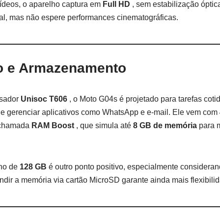
ídeos, o aparelho captura em
Full HD
, sem estabilização óptic
al, mas não espere performances cinematográficas.
 e Armazenamento
ssador
Unisoc T606
, o Moto G04s é projetado para tarefas cot
s e gerenciar aplicativos como WhatsApp e e-mail. Ele vem com
 chamada
RAM Boost
, que simula até
8 GB de memória
para 
no de
128 GB
é outro ponto positivo, especialmente consideran
ndir a memória via cartão MicroSD garante ainda mais flexibili