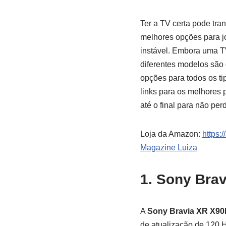
Ter a TV certa pode tra
melhores opções para jo
instável. Embora uma T
diferentes modelos são 
opções para todos os ti
links para os melhores 
até o final para não per
Loja da Amazon:
https:
Magazine Luiza
1. Sony Bra
A
Sony Bravia XR X90
de atualização de 120 H