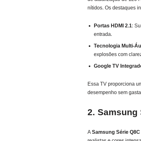
nítidos. Os destaques i
Portas HDMI 2.1
: Su
entrada.
Tecnologia Multi-Á
explosões com clare
Google TV Integrad
Essa TV proporciona um
desempenho sem gastar
2. Samsung 
A
Samsung Série Q8C
realistas e cores intens