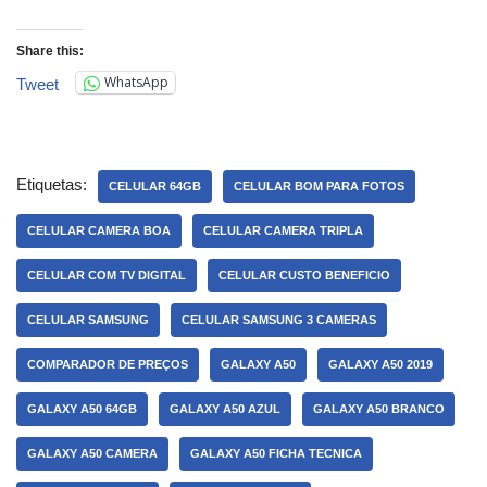
Share this:
WhatsApp
Tweet
Etiquetas:
CELULAR 64GB
CELULAR BOM PARA FOTOS
CELULAR CAMERA BOA
CELULAR CAMERA TRIPLA
CELULAR COM TV DIGITAL
CELULAR CUSTO BENEFICIO
CELULAR SAMSUNG
CELULAR SAMSUNG 3 CAMERAS
COMPARADOR DE PREÇOS
GALAXY A50
GALAXY A50 2019
GALAXY A50 64GB
GALAXY A50 AZUL
GALAXY A50 BRANCO
GALAXY A50 CAMERA
GALAXY A50 FICHA TECNICA