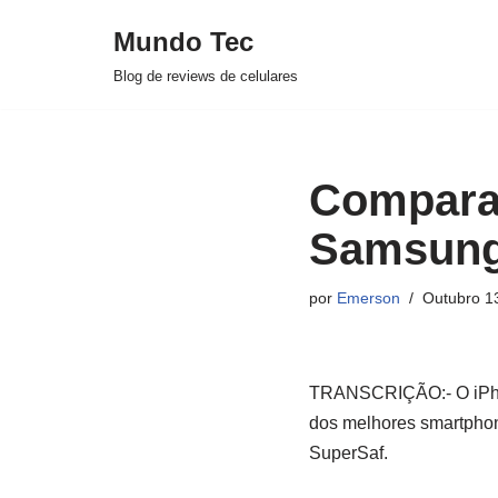
Mundo Tec
Avançar
Blog de reviews de celulares
para
o
conteúdo
Comparaç
Samsung 
por
Emerson
Outubro 1
TRANSCRIÇÃO:- O iPhon
dos melhores smartphon
SuperSaf.