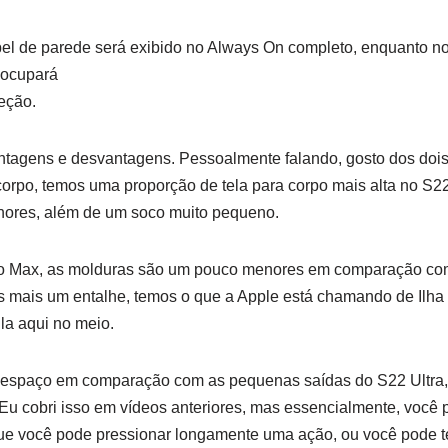
apel de parede será exibido no Always On completo, enquanto no
 ocupará
eção.
ntagens e desvantagens. Pessoalmente falando, gosto dos dois
corpo, temos uma proporção de tela para corpo mais alta no S22
ores, além de um soco muito pequeno.
ro Max, as molduras são um pouco menores em comparação co
os mais um entalhe, temos o que a Apple está chamando de Ilha
la aqui no meio.
 espaço em comparação com as pequenas saídas do S22 Ultra, n
Eu cobri isso em vídeos anteriores, mas essencialmente, você 
ue você pode pressionar longamente uma ação, ou você pode te