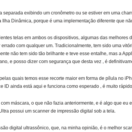
a separada exibindo um cronômetro ou se estiver em uma chama
a Ilha Dinâmica, porque é uma implementação diferente que nã
elentes telas em ambos os dispositivos, algumas das melhores
errado com qualquer um. Tradicionalmente, tem sido uma vitór
nte não tem sido tão brilhante e teve esse entalhe, mas a Appl
 ano, e posso dizer com segurança que desta vez , é definitiv
elas quais temos esse recorte maior em forma de pílula no iP
ce ID ainda está aqui e funciona como esperado , é muito rápido
com máscara, o que não fazia anteriormente, e é algo que eu e
ltra possui um scanner de impressão digital sob a tela.
ão digital ultrassônico, que, na minha opinião, é o melhor sc