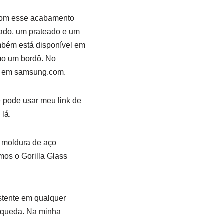
 com esse acabamento
rado, um prateado e um
ambém está disponível em
omo um bordô. No
te em samsung.com.
ê pode usar meu link de
lá.
a moldura de aço
mos o Gorilla Glass
stente em qualquer
e queda. Na minha