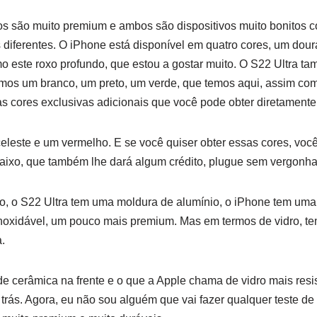
bos são muito premium e ambos são dispositivos muito bonitos
 diferentes. O iPhone está disponível em quatro cores, um dou
o este roxo profundo, que estou a gostar muito. O S22 Ultra t
Temos um branco, um preto, um verde, que temos aqui, assim c
as cores exclusivas adicionais que você pode obter diretamen
celeste e um vermelho. E se você quiser obter essas cores, voc
baixo, que também lhe dará algum crédito, plugue sem vergonha 
ão, o S22 Ultra tem uma moldura de alumínio, o iPhone tem um
inoxidável, um pouco mais premium. Mas em termos de vidro, te
.
e cerâmica na frente e o que a Apple chama de vidro mais resi
trás. Agora, eu não sou alguém que vai fazer qualquer teste d