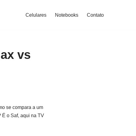
Celulares
Notebooks
Contato
ax vs
mo se compara a um
 É o Saf, aqui na TV