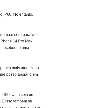
o IP68. No entanto,
a.
til isso será para você
 iPhone 14 Pro Max ,
te recebendo uma
 pouco mais atualizado.
 que posso apoiá-lo em
 o S22 Ultra seja um
r. E isso também se
so nos traz bem para os