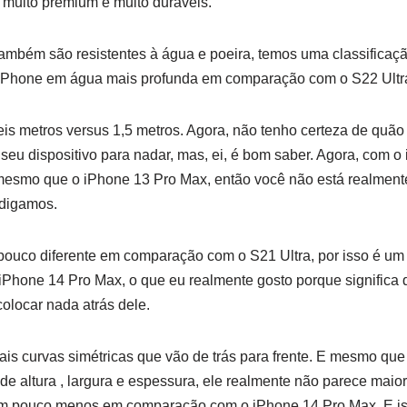
 muito premium e muito duráveis.
ambém são resistentes à água e poeira, temos uma classificaçã
 iPhone em água mais profunda em comparação com o S22 Ultr
eis metros versus 1,5 metros. Agora, não tenho certeza de quão ú
 seu dispositivo para nadar, mas, ei, é bom saber. Agora, com o
mesmo que o iPhone 13 Pro Max, então você não está realmen
 digamos.
pouco diferente em comparação com o S21 Ultra, por isso é um
iPhone 14 Pro Max, o que eu realmente gosto porque significa
olocar nada atrás dele.
rais curvas simétricas que vão de trás para frente. E mesmo que
e altura , largura e espessura, ele realmente não parece maio
um pouco menos em comparação com o iPhone 14 Pro Max. E is