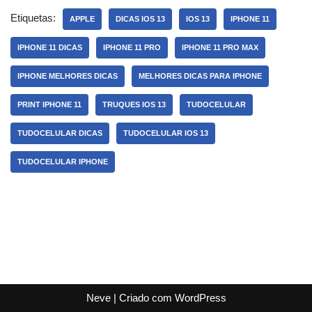
Etiquetas:
APPLE
DICAS IOS 13
IOS 13
IPHONE 11
IPHONE 11 DICAS
IPHONE 11 PRO
IPHONE 11 PRO MAX
IPHONE MELHORES DICAS
MELHORES DICAS PARA IPHONE
PRINT IPHONE 11
TRUQUES IOS 13
TUDOCELULAR
TUDOCELULAR DICAS
TUDOCELULAR IOS 13
TUDOCELULAR IPHONE
Neve
| Criado com
WordPress