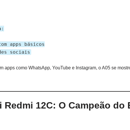
a:
com apps básicos
des sociais
com apps como WhatsApp, YouTube e Instagram, o A05 se most
mi Redmi 12C: O Campeão do