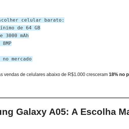
scolher celular barato:
mínimo de 64 GB
de 3000 mAh
e 8MP
l no mercado
as vendas de celulares abaixo de R$1.000 cresceram
18% no pr
ng Galaxy A05: A Escolha M