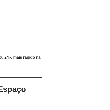
rou
24% mais rápido
na
 Espaço