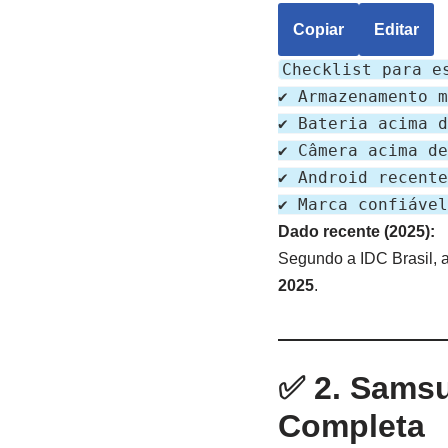
Copiar
Editar
Checklist para e
✔️ Armazenamento 
✔️ Bateria acima 
✔️ Câmera acima d
✔️ Android recente
✔️ Marca confiáve
Dado recente (2025):
Segundo a IDC Brasil, 
2025
.
✅ 2. Samsu
Completa