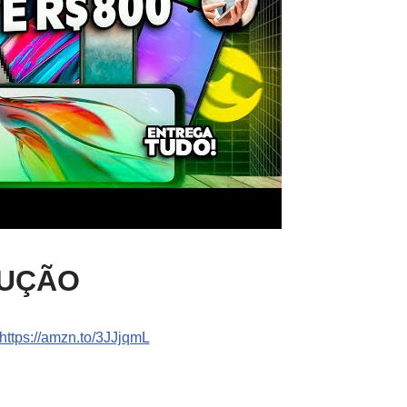
DUÇÃO
https://amzn.to/3JJjqmL