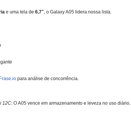
ia
e uma tela de
6,7”
, o Galaxy A05 lidera nossa lista.
e
egante
Frase.io
para análise de concorrência.
i 12C
: O A05 vence em armazenamento e leveza no uso diário.